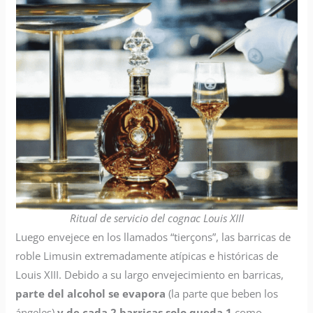
Ritual de servicio del cognac Louis XIII
Luego envejece en los llamados “tierçons”, las barricas de
roble Limusin extremadamente atípicas e históricas de
Louis XIII. Debido a su largo envejecimiento en barricas,
parte del alcohol se evapora
(la parte que beben los
ángeles)
y
de cada 2 barricas solo queda 1
como