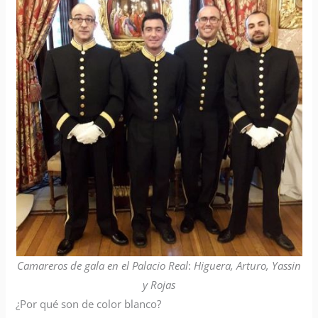
Camareros de gala en el Palacio Real
:
Higuera, Arturo, Yassin
y Rojas
¿Por qué son de color blanco?