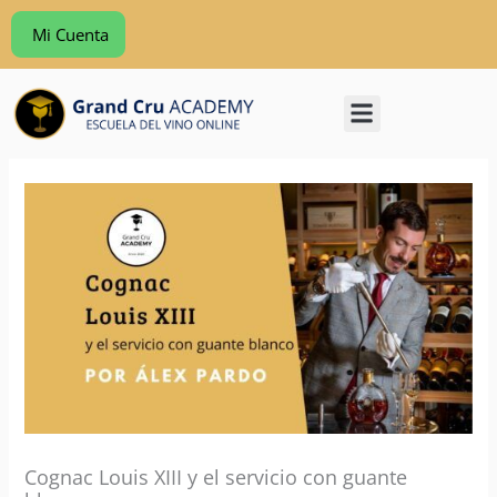
Ir
Mi Cuenta
al
contenido
VENENCIADORES MADRID
Cognac Louis XIII y el servicio con guante