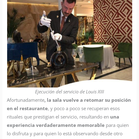
Ejecución del servicio de Louis XIII
Afortunadamente
, la sala vuelve a retomar su posición
en el restaurante
, y poco a poco se recuperan esos
rituales que prestigian el servicio, resultando en
una
experiencia verdaderamente memorable
para quien
lo disfruta y para quien lo está observando desde otro