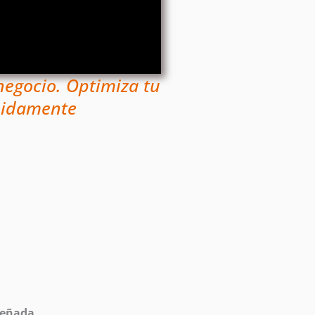
 negocio. Optimiza tu
ápidamente
señada...