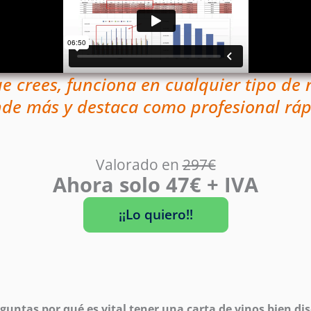
ue crees, funciona en cualquier tipo de
nde más y destaca como profesional r
Valorado en
297€
Ahora solo 47€ + IVA
¡¡Lo quiero!!
eguntas por qué es vital tener una carta de vinos bien di