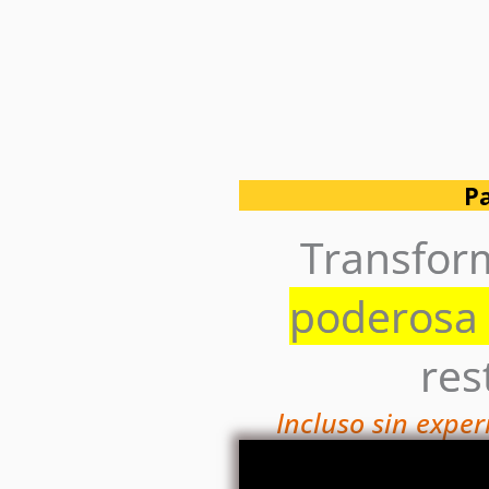
Pa
Transform
poderosa 
res
Incluso sin exper