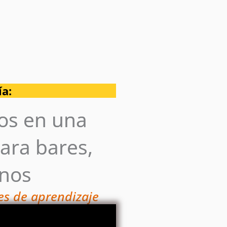
ía:
nos en una
ara bares,
inos
ses de aprendizaje