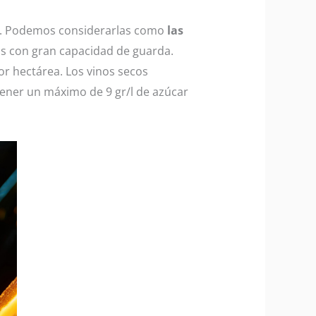
os. Podemos considerarlas como
las
os con gran capacidad de guarda.
r hectárea. Los vinos secos
tener un máximo de 9 gr/l de azúcar