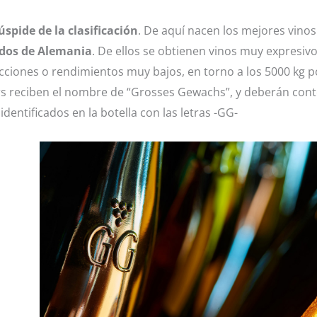
úspide de la clasificación
. De aquí nacen los mejores vin
edos de Alemania
. De ellos se obtienen vinos muy expresiv
iones o rendimientos muy bajos, en torno a los 5000 kg po
irs reciben el nombre de “Grosses Gewachs”, y deberán con
identificados en la botella con las letras -GG-